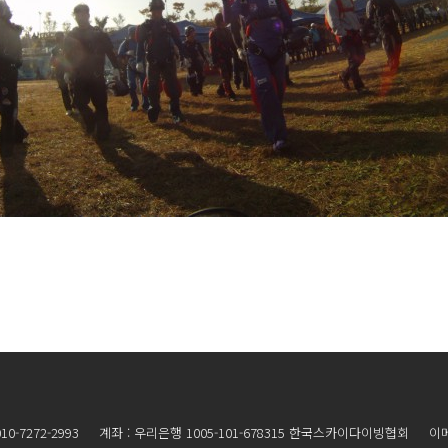
010-7272-2993 계좌 : 우리은행 1005-101-678315 한국스카이다이빙협회 이메일 :