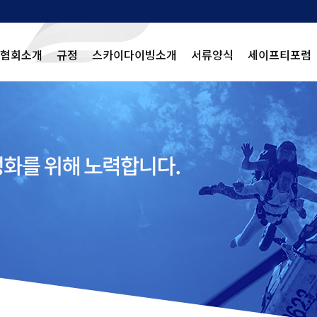
협회소개
규정
스카이다이빙소개
서류양식
세이프티포럼