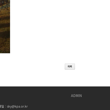
ADMIN
 sky@kpa.or.kr