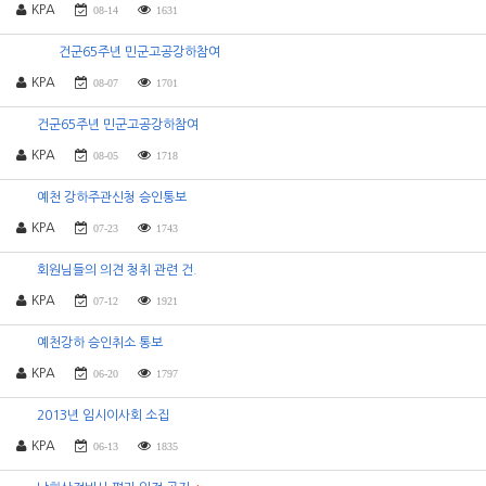
KPA
08-14
1631
건군65주년 민군고공강하참여
KPA
08-07
1701
건군65주년 민군고공강하참여
KPA
08-05
1718
예천 강하주관신청 승인통보
KPA
07-23
1743
회원님들의 의견 청취 관련 건.
KPA
07-12
1921
예천강하 승인취소 통보
KPA
06-20
1797
2013년 임시이사회 소집
KPA
06-13
1835