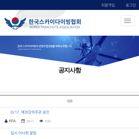
회원가입
로그인
공지사항
제목
8/17, 예천강하주관 승인
KPA
08-15
1585
임시 이사회 알림