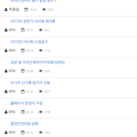
낙하산정비사 평가 일정 공지
1
박종일
03-02
1923
2013년 상반기 이사회 회의록
KPA
02-25
1851
2013년 이사회 소집공고
KPA
02-19
1719
교관 및 낙하산정비사자격갱신관련2
KPA
02-08
1702
아시아 신기록 참가자 신청
KPA
01-25
1877
홈페이지 운영자 지정
KPA
01-22
1700
훈련안전위원 임명
KPA
01-21
1703