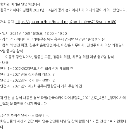
협회원 여러분 안녕하십니까.
한국스카이다이빙협회 2021년도 4분기 공개 정기이사회가 아래와 같이 개최되었습니다.
개최 공지:
https://kpa.or.kr/bbs/board.php?bo_table=s71&wr_id=180
- 일시: 2021년 10월 16일(토) 18:00 ~ 19:30
- 장소: 스카이다이브코리아(충청북도 충주시 앙성면 단암길 19-1) 회의실
- 참석: 박정진 회장, 김춘호 훈련안전이사, 이창훈 사무이사, 진영주 이사 이상 의결권자
5명 중 4명 참석
이동우 당연직이사, 임종순 고문, 정환희 회원, 최두영 회원 이상 총 8명 참석
- 내용:
안건 1 – 2022-2023년도 차기 회장 선거 개최의 건
안건 2 – 2021년도 정기총회 개최의 건
안건 3 – 2022년도 국가대표 선발의 건
안건 4 – 2021년도 제2회 충주사랑항공제 개최 주관의 건
각 안건 별 상세 내용은 첨부 파일(한국스카이다이빙협회_2021년도_4분기_정기이사회
_결과)을 확인해주시기 바랍니다.
급격히 추워진 날씨가 되었습니다.
회원님들의 재산과 건강 피해 없는 안전한 나날 및 강하 활동 되시기를 진심으로 기원합니
다.