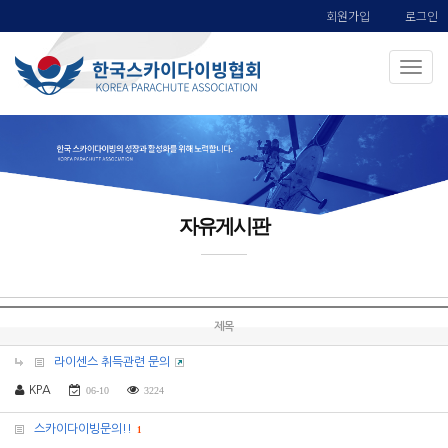
회원가입
로그인
자유게시판
제목
라이센스 취득관련 문의
KPA
06-10
3224
스카이다이빙문의!!
1