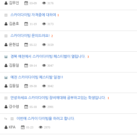
김무진
03-09
3176
스카이다이빙 자격증에 대하여
1
김춘호
11-19
3173
스카이다이빙 문의드려요!
2
윤현섭
05-22
3159
경북 예천에서 스카이다이빙 페스티벌이 열립니다.
3
김동일
09-14
3047
예천 스카이다이빙 페스티발 일정!!
김동일
09-30
3042
안녕하세요 스카이다이빙 장비에대해 공부하고있는 학생입니다.
1
강수령
05-18
2991
이번에 스카이 다이빙을 하려고 합니다.
KPA
01-23
2970