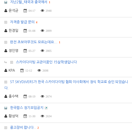
지난2월_태국과 중국에서
1
윤석균
04-17
2948
자격증 발급 문의
4
한경일
01-08
2899
완전 초보아무것도 모르는데요...
1
정인영
05-27
2805
스카이다이빙 교관이꿈인 15살학생입니다
KPA
12-12
2698
ST SKYDIVERS가 한국 스카이다이빙 협회 이사회에서 정식 학교로 승인 되었습니
다.
홍수택
08-19
2674
한국팝스 정기모임공지
황성덕
11-30
2634
중고장비 팝니다..
2