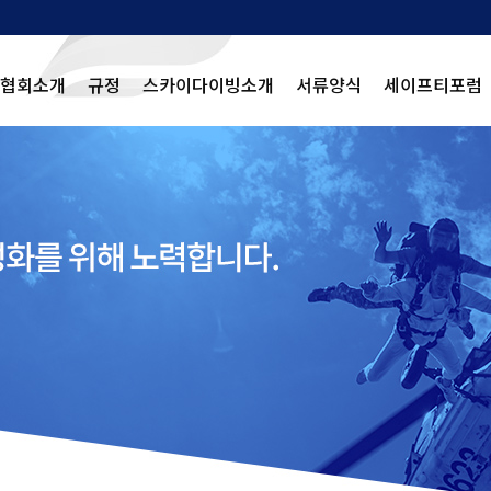
협회소개
규정
스카이다이빙소개
서류양식
세이프티포럼