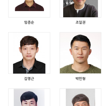
임종순
조일권
김영근
박민형