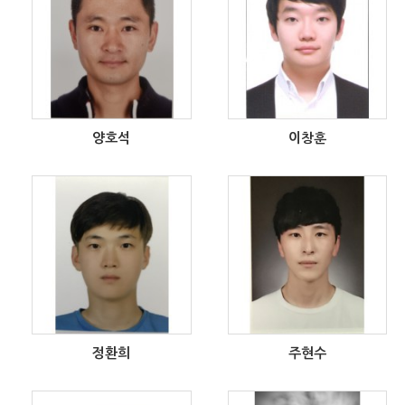
양호석
이창훈
정환희
주현수