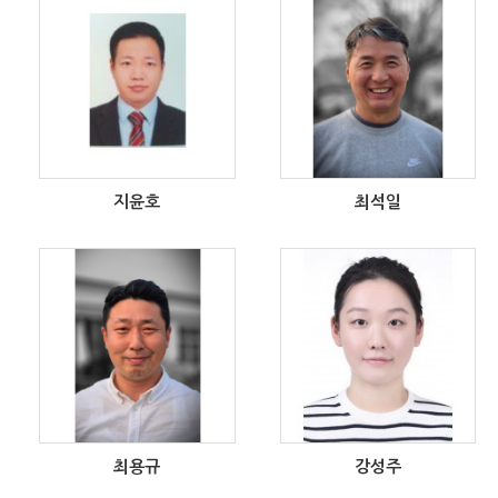
지윤호
최석일
최용규
강성주