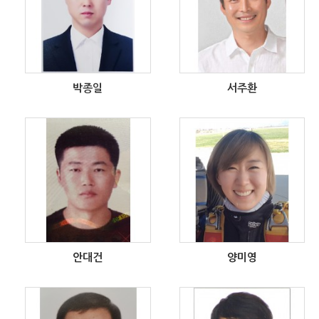
박종일
서주환
안대건
양미영