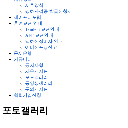
서류양식
강하자격증 발급신청서
세이프티포럼
훈련교관 안내
Tandem 교관안내
AFF 교관안내
낙하산정비사 안내
예비산포장신고
문제은행
커뮤니티
공지사항
자유게시판
포토갤러리
동영상갤러리
문의게시판
협회가입신청
포토갤러리