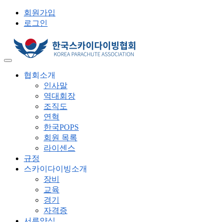
회원가입
로그인
협회소개
인사말
역대회장
조직도
연혁
한국POPS
회원 목록
라이센스
규정
스카이다이빙소개
장비
교육
경기
자격증
서류양식