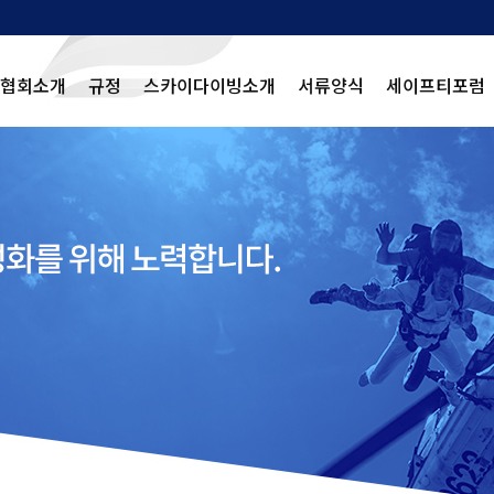
협회소개
규정
스카이다이빙소개
서류양식
세이프티포럼