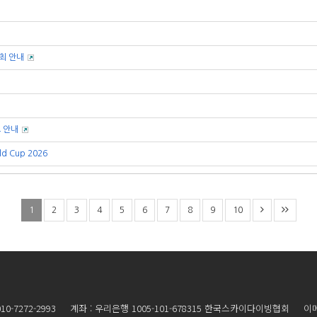
최 안내
 안내
d Cup 2026
1
2
3
4
5
6
7
8
9
10
010-7272-2993 계좌 : 우리은행 1005-101-678315 한국스카이다이빙협회 이메일 :