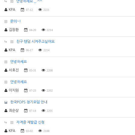
안녕하세요.,, ^^
KPA
07-12
2221
문의~!
김창환
04-20
2214
친구 텐덤 시켜주고싶어요
KPA
06-17
2214
안녕하세요
서호진
03-31
2208
안녕하세요
이치원
07-23
2202
한국POPS 정기모임 안내
최순상
07-14
2201
자격증 재발급 신청
KPA
03-02
2188