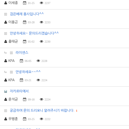
이세종
01-25
2237
검은베레 용사입니다^^
이용곤
03-28
2233
안녕하세요~ 문의드리겠습니다^^
홍태균
05-02
2230
라이센스
KPA
06-05
2228
안녕하세요~~^^
KPA
03-21
2224
자카르타에서.
윤석균
09-18
2224
궁금하여 문의 드리오니 알려주시기 바랍니다.
1
우병훈
03-25
2222