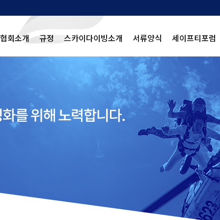
협회소개
규정
스카이다이빙소개
서류양식
세이프티포럼