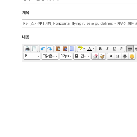
제목
내용
P
"맑은 고딕", "Malgun Gothic", gulim
12px
줄 간격