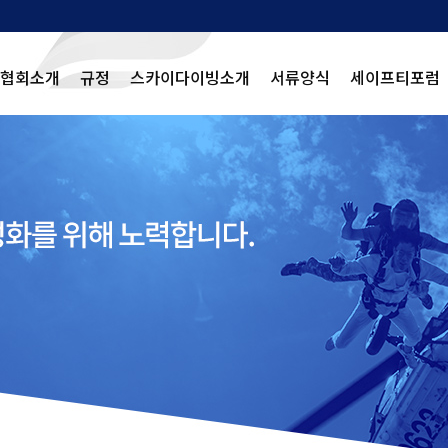
협회소개
규정
스카이다이빙소개
서류양식
세이프티포럼